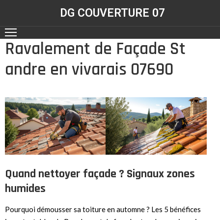
DG COUVERTURE 07
Ravalement de Façade St
ACCUEIL
andre en vivarais 07690
NOS
RÉALISATIONS
CONTACT
NOS
SERVICES
Quand nettoyer façade ? Signaux zones
humides
Pourquoi démousser sa toiture en automne ? Les 5 bénéfices