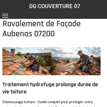
DG COUVERTURE 07
Ravalement de Façade
ACCUEIL
Aubenas 07200
NOS
RÉALISATIONS
CONTACT
NOS
SERVICES
Traitement hydrofuge prolonge durée de
vie toiture
Démoussage toiture : Guide complet pour protéger votre