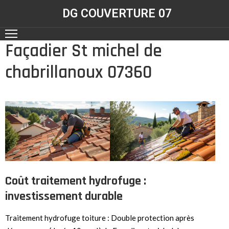
DG COUVERTURE 07
Façadier St michel de
ACCUEIL
chabrillanoux 07360
NOS
RÉALISATIONS
CONTACT
NOS
SERVICES
Coût traitement hydrofuge :
investissement durable
Traitement hydrofuge toiture : Double protection après