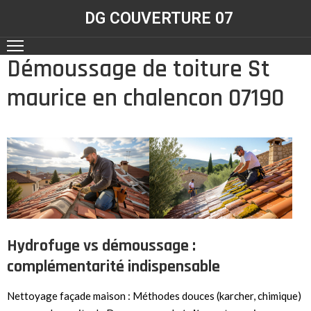
DG COUVERTURE 07
Démoussage de toiture St
ACCUEIL
maurice en chalencon 07190
NOS
RÉALISATIONS
CONTACT
NOS
SERVICES
Hydrofuge vs démoussage :
complémentarité indispensable
Nettoyage façade maison : Méthodes douces (karcher, chimique)