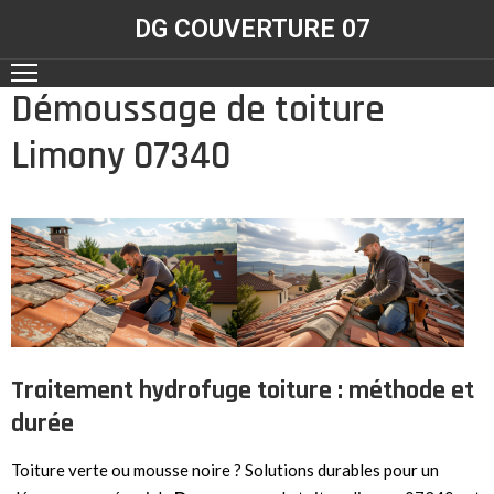
DG COUVERTURE 07
Démoussage de toiture
ACCUEIL
Limony 07340
NOS
RÉALISATIONS
CONTACT
NOS
SERVICES
Traitement hydrofuge toiture : méthode et
durée
Toiture verte ou mousse noire ? Solutions durables pour un