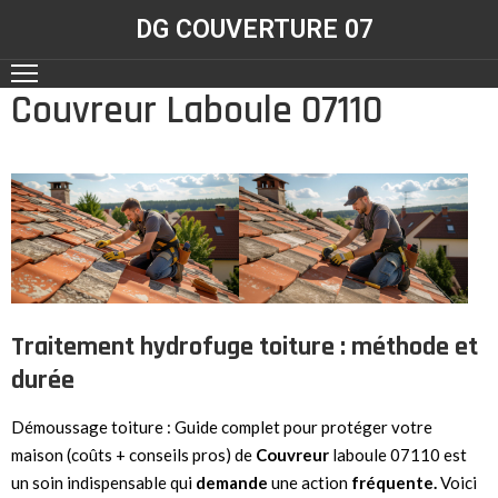
DG COUVERTURE 07
Couvreur Laboule 07110
ACCUEIL
NOS
RÉALISATIONS
CONTACT
NOS
SERVICES
Traitement hydrofuge toiture : méthode et
durée
Démoussage toiture : Guide complet pour protéger votre
maison (coûts + conseils pros) de
Couvreur
laboule 07110 est
un soin indispensable qui
demande
une action
fréquente.
Voici